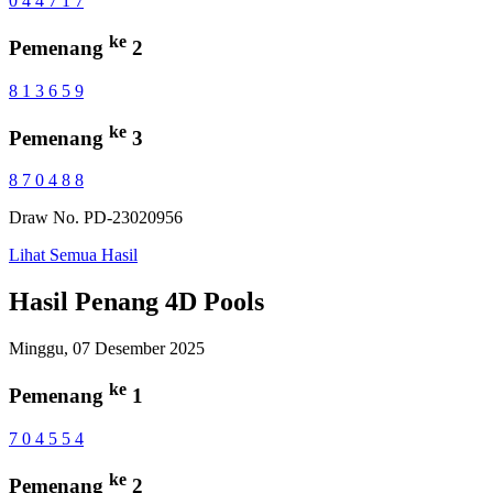
0
4
4
7
1
7
ke
Pemenang
2
8
1
3
6
5
9
ke
Pemenang
3
8
7
0
4
8
8
Draw No. PD-23020956
Lihat Semua Hasil
Hasil Penang 4D Pools
Minggu, 07 Desember 2025
ke
Pemenang
1
7
0
4
5
5
4
ke
Pemenang
2