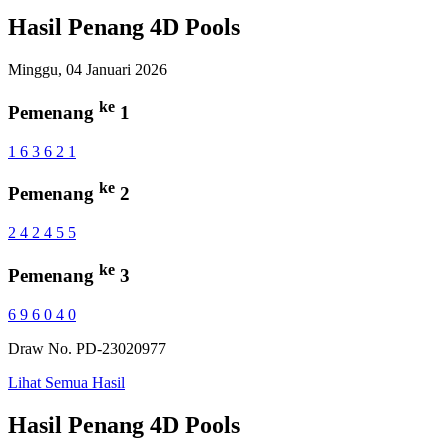
Hasil Penang 4D Pools
Minggu, 04 Januari 2026
ke
Pemenang
1
1
6
3
6
2
1
ke
Pemenang
2
2
4
2
4
5
5
ke
Pemenang
3
6
9
6
0
4
0
Draw No. PD-23020977
Lihat Semua Hasil
Hasil Penang 4D Pools