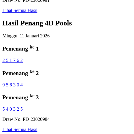
Draw No. PD-23020991
Lihat Semua Hasil
Hasil Penang 4D Pools
Minggu, 11 Januari 2026
ke
Pemenang
1
2
5
1
7
6
2
ke
Pemenang
2
9
5
6
3
0
4
ke
Pemenang
3
5
4
0
3
2
5
Draw No. PD-23020984
Lihat Semua Hasil