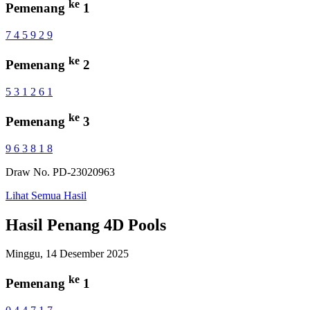
ke
Pemenang
1
7
4
5
9
2
9
ke
Pemenang
2
5
3
1
2
6
1
ke
Pemenang
3
9
6
3
8
1
8
Draw No. PD-23020963
Lihat Semua Hasil
Hasil Penang 4D Pools
Minggu, 14 Desember 2025
ke
Pemenang
1