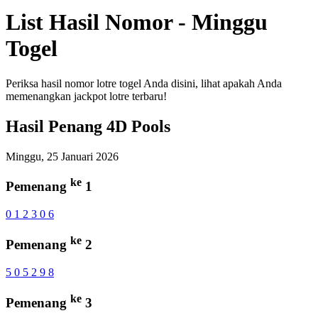
List Hasil Nomor - Minggu
Togel
Periksa hasil nomor lotre togel Anda disini, lihat apakah Anda
memenangkan jackpot lotre terbaru!
Hasil Penang 4D Pools
Minggu, 25 Januari 2026
ke
Pemenang
1
0
1
2
3
0
6
ke
Pemenang
2
5
0
5
2
9
8
ke
Pemenang
3