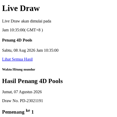
Live Draw
Live Draw akan dimulai pada
Jam
10:35:00
( GMT+8 )
Penang 4D Pools
Sabtu, 08 Aug 2026
Jam 10:35:00
Lihat Semua Hasil
Waktu Hitung mundur
Hasil Penang 4D Pools
Jumat, 07 Agustus 2026
Draw No. PD-23021191
ke
Pemenang
1