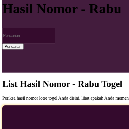
Hasil Nomor - Rabu
Pencarian
List Hasil Nomor - Rabu Togel
Periksa hasil nomor lotre togel Anda disini, lihat apakah Anda memen