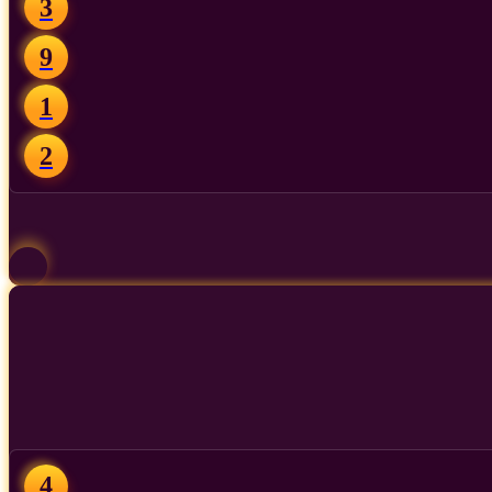
3
9
1
2
4