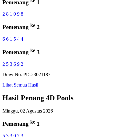
ke
Pemenang
1
2
8
1
0
9
8
ke
Pemenang
2
6
6
1
5
4
4
ke
Pemenang
3
2
5
3
6
9
2
Draw No. PD-23021187
Lihat Semua Hasil
Hasil Penang 4D Pools
Minggu, 02 Agustus 2026
ke
Pemenang
1
5
3
3
0
7
3