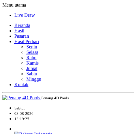
Menu utama
Live Draw
Beranda
Hasil
Pasaran
Hasil Perhari
Senin
Selasa
Rabu
Kamis
Jumat
Sabtu
Minggu
Kontak
Penang 4D Pools
Sabtu,
08-08-2026
13:19:26