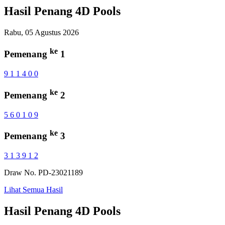
Hasil Penang 4D Pools
Rabu, 05 Agustus 2026
ke
Pemenang
1
9
1
1
4
0
0
ke
Pemenang
2
5
6
0
1
0
9
ke
Pemenang
3
3
1
3
9
1
2
Draw No. PD-23021189
Lihat Semua Hasil
Hasil Penang 4D Pools