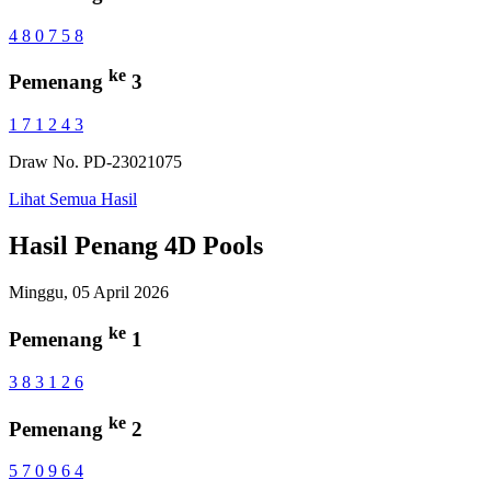
4
8
0
7
5
8
ke
Pemenang
3
1
7
1
2
4
3
Draw No. PD-23021075
Lihat Semua Hasil
Hasil Penang 4D Pools
Minggu, 05 April 2026
ke
Pemenang
1
3
8
3
1
2
6
ke
Pemenang
2
5
7
0
9
6
4