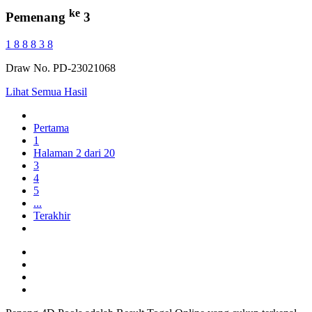
ke
Pemenang
3
1
8
8
8
3
8
Draw No. PD-23021068
Lihat Semua Hasil
Pertama
1
Halaman 2 dari 20
3
4
5
...
Terakhir