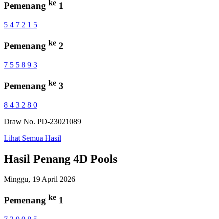
ke
Pemenang
1
5
4
7
2
1
5
ke
Pemenang
2
7
5
5
8
9
3
ke
Pemenang
3
8
4
3
2
8
0
Draw No. PD-23021089
Lihat Semua Hasil
Hasil Penang 4D Pools
Minggu, 19 April 2026
ke
Pemenang
1