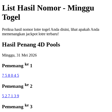
List Hasil Nomor - Minggu
Togel
Periksa hasil nomor lotre togel Anda disini, lihat apakah Anda
memenangkan jackpot lotre terbaru!
Hasil Penang 4D Pools
Minggu, 31 Mei 2026
ke
Pemenang
1
7
5
8
0
4
5
ke
Pemenang
2
5
2
7
1
3
9
ke
Pemenang
3