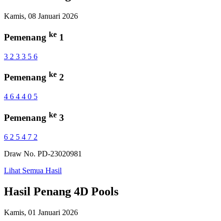
Kamis, 08 Januari 2026
ke
Pemenang
1
3
2
3
3
5
6
ke
Pemenang
2
4
6
4
4
0
5
ke
Pemenang
3
6
2
5
4
7
2
Draw No. PD-23020981
Lihat Semua Hasil
Hasil Penang 4D Pools
Kamis, 01 Januari 2026