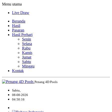
Menu utama
Live Draw
Beranda
Hasil
Pasaran
Hasil Perhari
Senin
Selasa
Rabu
Kamis
Jumat
Sabtu
Minggu
Kontak
Penang 4D Pools
Sabtu,
08-08-2026
04:50:16