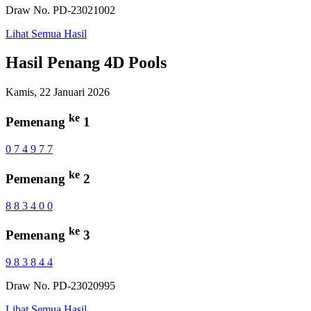
Draw No. PD-23021002
Lihat Semua Hasil
Hasil Penang 4D Pools
Kamis, 22 Januari 2026
ke
Pemenang
1
0
7
4
9
7
7
ke
Pemenang
2
8
8
3
4
0
0
ke
Pemenang
3
9
8
3
8
4
4
Draw No. PD-23020995
Lihat Semua Hasil