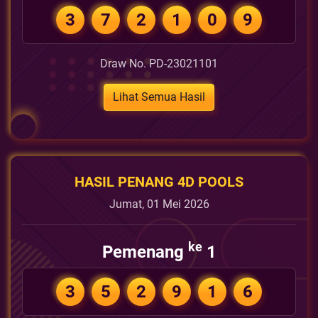
3
7
2
1
0
9
Draw No. PD-23021101
Lihat Semua Hasil
HASIL PENANG 4D POOLS
Jumat, 01 Mei 2026
ke
Pemenang
1
3
5
2
9
1
6