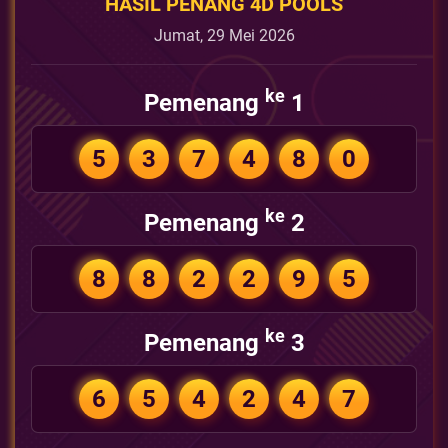
HASIL PENANG 4D POOLS
Jumat, 29 Mei 2026
ke
Pemenang
1
5
3
7
4
8
0
ke
Pemenang
2
8
8
2
2
9
5
ke
Pemenang
3
6
5
4
2
4
7