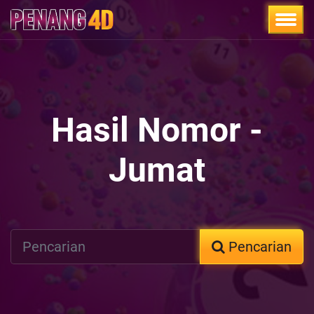
Hasil Nomor -
Jumat
Pencarian