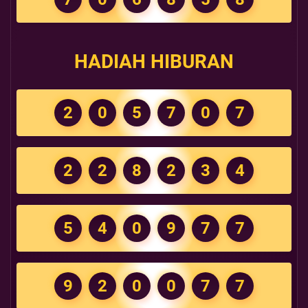
HADIAH HIBURAN
2
0
5
7
0
7
2
2
8
2
3
4
5
4
0
9
7
7
9
2
0
0
7
7