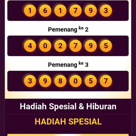
1
6
1
7
9
3
ke
Pemenang
2
4
0
2
7
9
5
ke
Pemenang
3
3
9
8
0
5
7
Hadiah Spesial & Hiburan
HADIAH SPESIAL