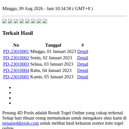
Minggu, 09 Aug 2026 - Jam 10:34:58 ( GMT+8 )
Terkait Hasil
No
Tanggal
#
PD-23010001
Minggu, 01 Januari 2023
Detail
PD-23010002
Senin, 02 Januari 2023
Detail
PD-23010003
Selasa, 03 Januari 2023
Detail
PD-23010004
Rabu, 04 Januari 2023
Detail
PD-23010005
Kamis, 05 Januari 2023
Detail
Penang 4D Pools adalah Result Togel Online yang cukup terkenal.
Setiap hari ribuan orang memutuskan untuk mengakses situs kami di
penang4dpools.com
untuk melihat hasil keluaran nomor lotre togel
online.