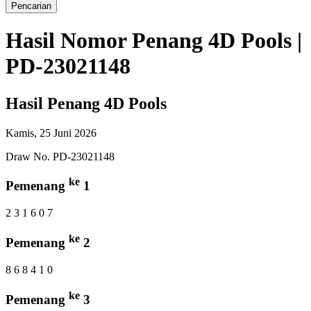
Pencarian
Hasil Nomor Penang 4D Pools |
PD-23021148
Hasil Penang 4D Pools
Kamis, 25 Juni 2026
Draw No. PD-23021148
ke
Pemenang
1
2
3
1
6
0
7
ke
Pemenang
2
8
6
8
4
1
0
ke
Pemenang
3