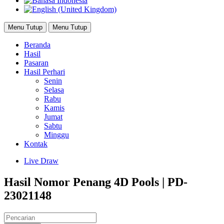
Menu
Tutup
Menu
Tutup
Beranda
Hasil
Pasaran
Hasil Perhari
Senin
Selasa
Rabu
Kamis
Jumat
Sabtu
Minggu
Kontak
Live Draw
Hasil Nomor Penang 4D Pools | PD-
23021148