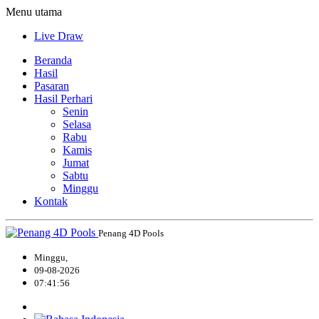
Menu utama
Live Draw
Beranda
Hasil
Pasaran
Hasil Perhari
Senin
Selasa
Rabu
Kamis
Jumat
Sabtu
Minggu
Kontak
Penang 4D Pools
Minggu,
09-08-2026
07:41:57