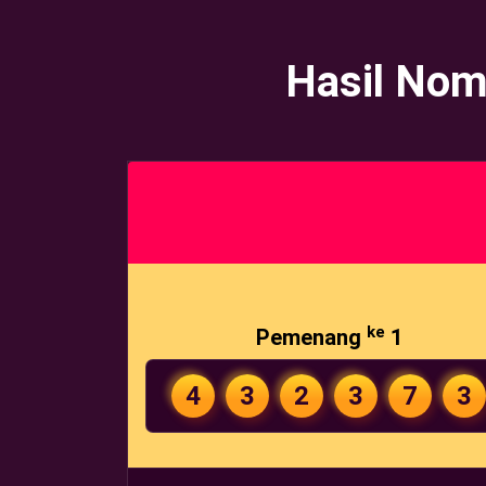
Hasil Nom
ke
Pemenang
1
4
3
2
3
7
3