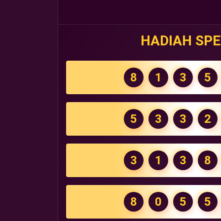
HADIAH SPE
8
1
3
5
5
3
3
2
3
1
3
8
8
0
5
5