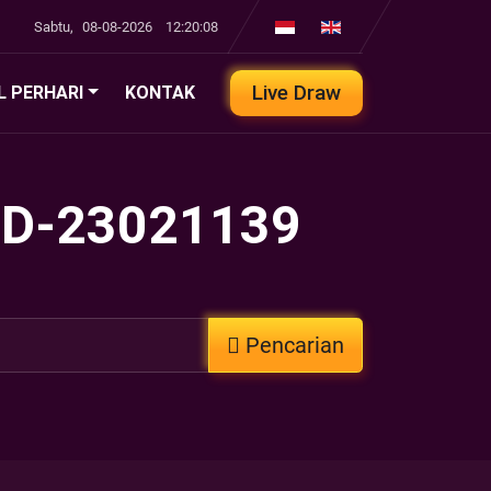
Sabtu,
08-08-2026
12:20:09
Live Draw
L PERHARI
KONTAK
 PD-23021139
Pencarian