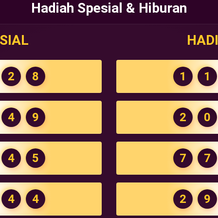
Hadiah Spesial & Hiburan
SIAL
HAD
2
8
1
1
4
9
2
0
4
5
7
7
4
4
2
9