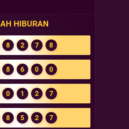
IAH HIBURAN
8
2
7
8
8
6
0
0
0
1
2
7
8
5
2
7