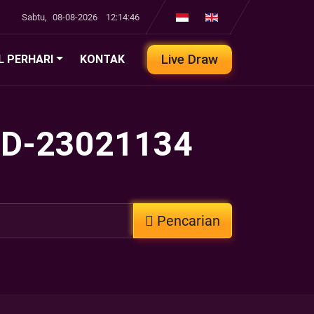
Sabtu,
08-08-2026
12:14:47
Live Draw
L PERHARI
KONTAK
 PD-23021134
Pencarian