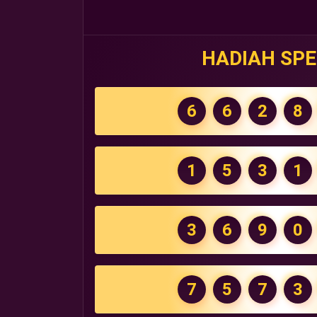
HADIAH SPE
6
6
2
8
1
5
3
1
3
6
9
0
7
5
7
3