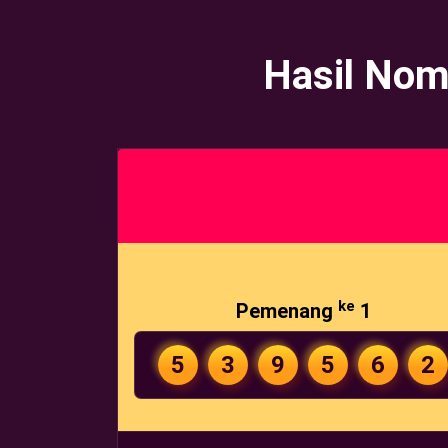
Hasil Nom
ke
Pemenang
1
5
3
9
5
6
2