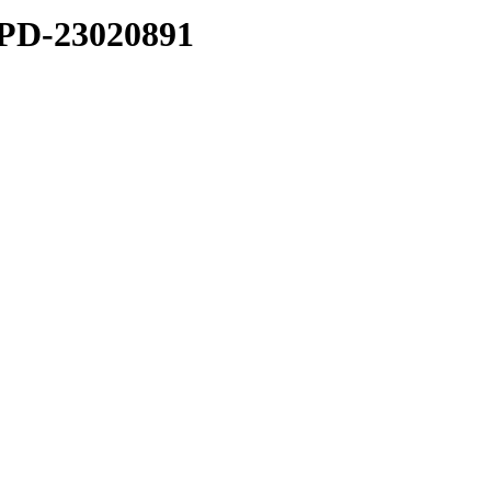
 PD-23020891