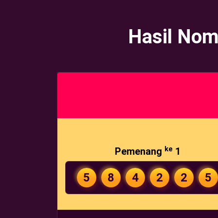
Hasil Nom
ke
Pemenang
1
5
8
4
2
2
5