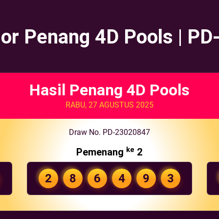
or Penang 4D Pools | P
Hasil Penang 4D Pools
RABU, 27 AGUSTUS 2025
Draw No. PD-23020847
ke
Pemenang
2
2
8
6
4
9
3