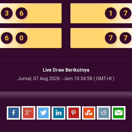
3
6
1
7
6
0
7
7
Live Draw Berikutnya
Jumat, 07 Aug 2026 - Jam 10:34:58 ( GMT+8 )