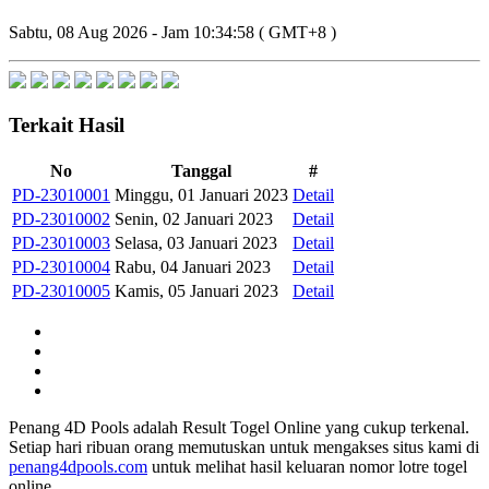
Sabtu, 08 Aug 2026 - Jam 10:34:58 ( GMT+8 )
Terkait Hasil
No
Tanggal
#
PD-23010001
Minggu, 01 Januari 2023
Detail
PD-23010002
Senin, 02 Januari 2023
Detail
PD-23010003
Selasa, 03 Januari 2023
Detail
PD-23010004
Rabu, 04 Januari 2023
Detail
PD-23010005
Kamis, 05 Januari 2023
Detail
Penang 4D Pools adalah Result Togel Online yang cukup terkenal.
Setiap hari ribuan orang memutuskan untuk mengakses situs kami di
penang4dpools.com
untuk melihat hasil keluaran nomor lotre togel
online.