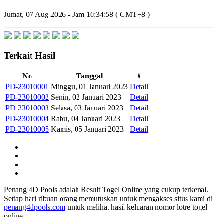
Jumat, 07 Aug 2026 - Jam 10:34:58 ( GMT+8 )
Terkait Hasil
No
Tanggal
#
PD-23010001
Minggu, 01 Januari 2023
Detail
PD-23010002
Senin, 02 Januari 2023
Detail
PD-23010003
Selasa, 03 Januari 2023
Detail
PD-23010004
Rabu, 04 Januari 2023
Detail
PD-23010005
Kamis, 05 Januari 2023
Detail
Penang 4D Pools adalah Result Togel Online yang cukup terkenal.
Setiap hari ribuan orang memutuskan untuk mengakses situs kami di
penang4dpools.com
untuk melihat hasil keluaran nomor lotre togel
online.