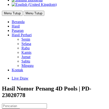
Menu
Tutup
Menu
Tutup
Beranda
Hasil
Pasaran
Hasil Perhari
Senin
Selasa
Rabu
Kamis
Jumat
Sabtu
Minggu
Kontak
Live Draw
Hasil Nomor Penang 4D Pools | PD-
23020778