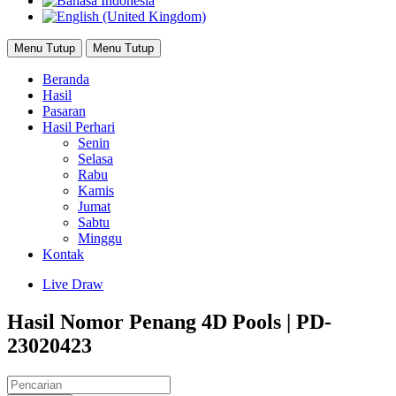
Menu
Tutup
Menu
Tutup
Beranda
Hasil
Pasaran
Hasil Perhari
Senin
Selasa
Rabu
Kamis
Jumat
Sabtu
Minggu
Kontak
Live Draw
Hasil Nomor Penang 4D Pools | PD-
23020423