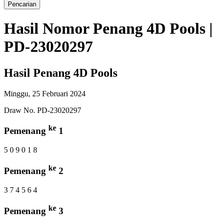
Pencarian
Hasil Nomor Penang 4D Pools |
PD-23020297
Hasil Penang 4D Pools
Minggu, 25 Februari 2024
Draw No. PD-23020297
ke
Pemenang
1
5
0
9
0
1
8
ke
Pemenang
2
3
7
4
5
6
4
ke
Pemenang
3