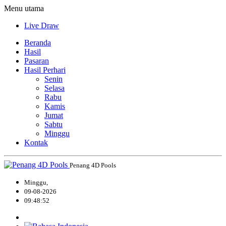
Menu utama
Live Draw
Beranda
Hasil
Pasaran
Hasil Perhari
Senin
Selasa
Rabu
Kamis
Jumat
Sabtu
Minggu
Kontak
Penang 4D Pools
Minggu,
09-08-2026
09:48:52