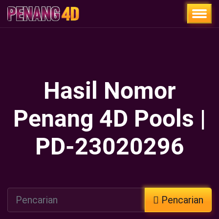
Hasil Nomor
Penang 4D Pools |
PD-23020296
Pencarian