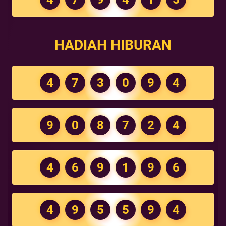
HADIAH HIBURAN
4
7
3
0
9
4
9
0
8
7
2
4
4
6
9
1
9
6
4
9
5
5
9
4