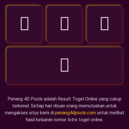
Penang 4D Pools adalah Result Togel Online yang cukup
terkenal. Setiap hari ribuan orang memutuskan untuk
mengakses situs kami di
penang4dpools.com
untuk melihat
hasil keluaran nomor lotre togel online.