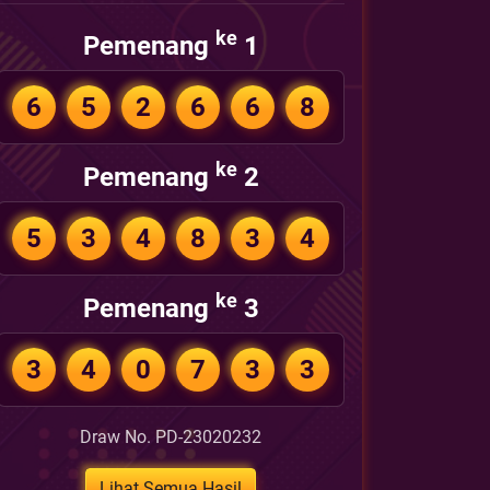
ke
Pemenang
1
6
5
2
6
6
8
ke
Pemenang
2
5
3
4
8
3
4
ke
Pemenang
3
3
4
0
7
3
3
Draw No. PD-23020232
Lihat Semua Hasil