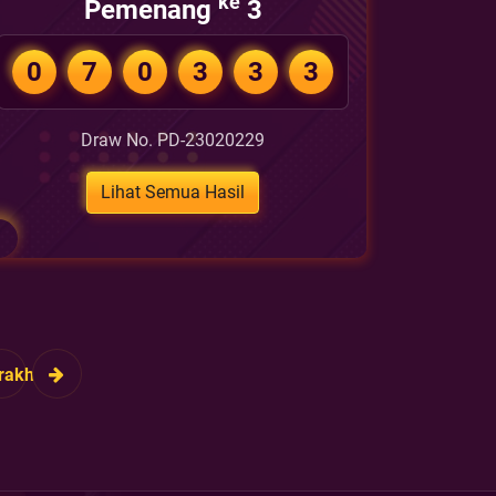
ke
Pemenang
3
0
7
0
3
3
3
Draw No. PD-23020229
Lihat Semua Hasil
rakhir