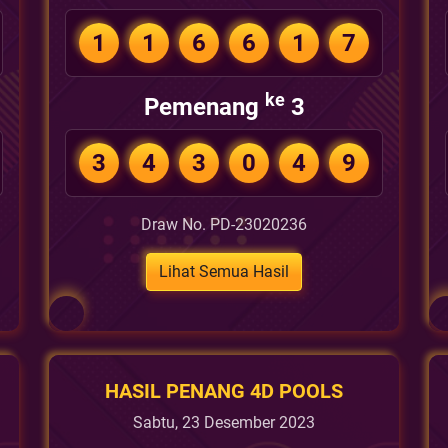
1
1
6
6
1
7
ke
Pemenang
3
3
4
3
0
4
9
Draw No. PD-23020236
Lihat Semua Hasil
HASIL PENANG 4D POOLS
Sabtu, 23 Desember 2023